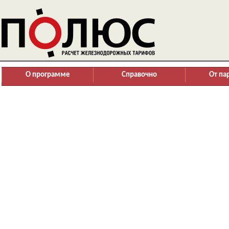
О программе
Справочно
От па