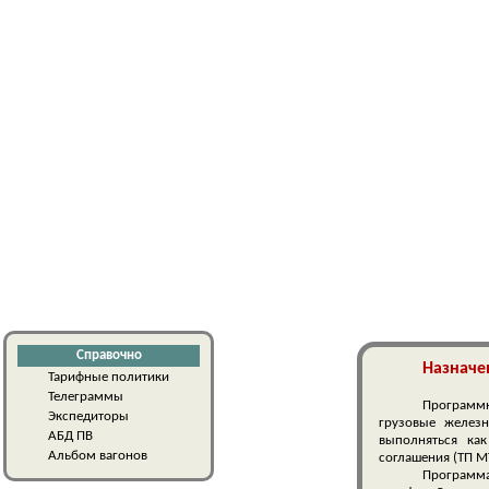
Справочно
Назначе
Тарифные политики
Телеграммы
Программ
Экспедиторы
грузовые желез
АБД ПВ
выполняться ка
Альбом вагонов
соглашения (ТП МТ
Программа