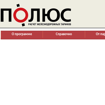
О программе
Справочно
От па