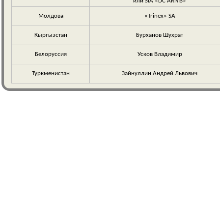
или SIA «DC ARNIS»
Молдова
«Trinex» SA
Кыргызстан
Бурханов Шухрат
Белоруссия
Усков Владимир
Туркменистан
Зайнуллин Андрей Львович