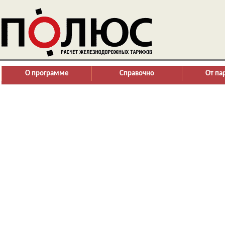
О программе
Справочно
От па