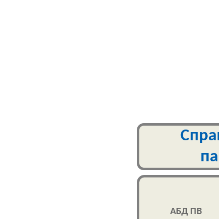
Спра
па
АБД ПВ