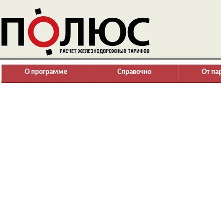
О программе
Справочно
От па